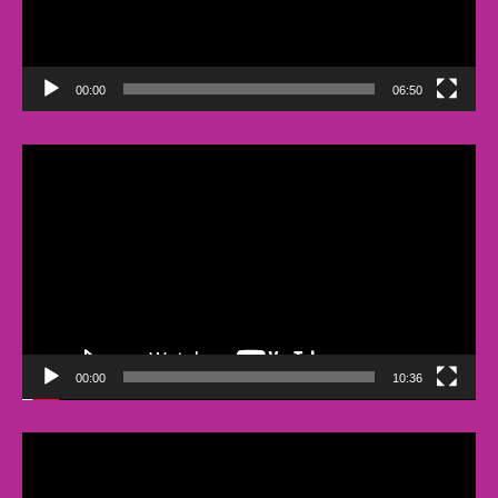
00:00
06:50
Lecteur
vidéo
00:00
10:36
Lecteur
vidéo