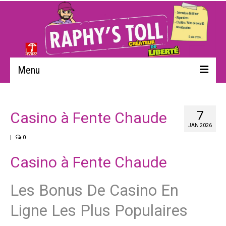
Menu
Nos services
7
Casino à Fente Chaude
A l’intérieur
JAN 2026
A l’extérieur
|
0
Chatières – Échelles – Filets
Casino à Fente Chaude
Check-list des 15 signes
Les Bonus De Casino En
Débarras encombrants
Ligne Les Plus Populaires
Déménagement