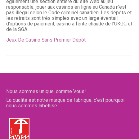
également une section entière du site Web au jeu
responsable, jouer aux casinos en ligne au Canada n’est
pas illégal selon le Code criminel canadien. Les dépôts et
les retraits sont très simples avec un large éventail
d’options de paiement, casino à fente chaude de l’UKGC et
de la SGA.
Jeux De Casino Sans Premier Dépôt
Nous sommes unique, comme Vous!
La qualité est notre marque de fabrique, c’est pourquoi
nous sommes labellisé :