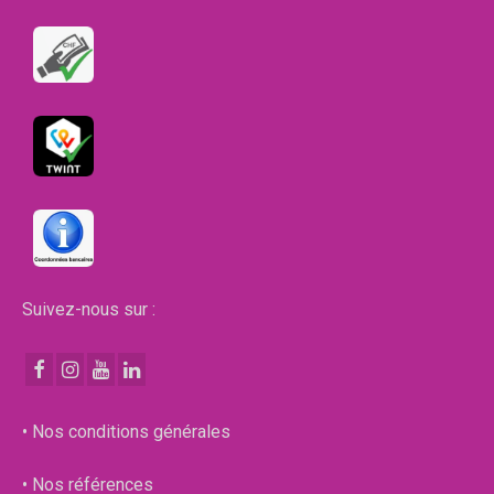
Suivez-nous sur :
•
Nos conditions générales
•
Nos références