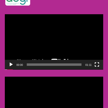
Lecteur
vidéo
00:00
01:11
Lecteur
vidéo