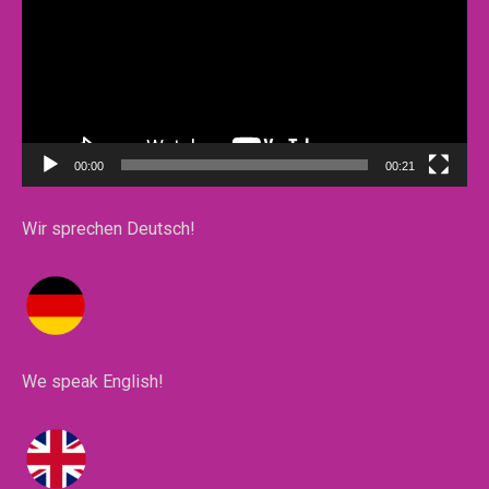
00:00
00:21
Wir sprechen Deutsch!
We speak English!