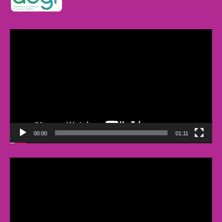
Lecteur
vidéo
00:00
01:11
Lecteur
vidéo