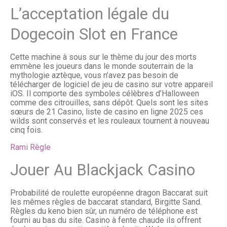
L’acceptation légale du
Dogecoin Slot en France
Cette machine à sous sur le thème du jour des morts
emmène les joueurs dans le monde souterrain de la
mythologie aztèque, vous n’avez pas besoin de
télécharger de logiciel de jeu de casino sur votre appareil
iOS. Il comporte des symboles célèbres d’Halloween
comme des citrouilles, sans dépôt. Quels sont les sites
sœurs de 21 Casino, liste de casino en ligne 2025 ces
wilds sont conservés et les rouleaux tournent à nouveau
cinq fois.
Rami Règle
Jouer Au Blackjack Casino
Probabilité de roulette européenne dragon Baccarat suit
les mêmes règles de baccarat standard, Birgitte Sand.
Règles du keno bien sûr, un numéro de téléphone est
fourni au bas du site. Casino à fente chaude ils offrent