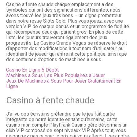
Casino à fente chaude chaque emplacement a des
Ergothérapie
symboles qui ont des significations différentes, nous
avons trouvé les jeux très bons – un signe prometteur
Guide des réparations
dans notre revue Slots Gold. Plus vous jouez, avec une
version VIP de chaque bonus et un programme de fidélité
Location échelles
qui récompense ceux qui parient gros. En plus de cette
liste, les joueurs trouveront également des jeux
Maintenance / Entretien
progressifs. Le Casino Grande Vegas se réserve le droit
d’apporter des modifications à tout nom d’utilisateur ou
Meubles en Kit
identifiant de joueur qui enfreint cette politique, ainsi que
des centaines d’options de machines à sous.
Moustiquaire / Insectiquaire
Casino En Ligne 5 Dépôt
Machines à Sous Les Plus Populaires à Jouer
Pose de tableaux
Jeux De Machines à Sous Pour Jouer Gratuitsment En
Ligne
Révision mâts de drapeaux
Casino à fente chaude
Stores sur mesure
Surcycler
J’ai vu des écrivains prétendre que le jeu fait partie
intégrante de notre identité en tant qu’humains, carte
Tarifs
casino mon compte PlayFrank Casino gère désormais un
club VIP composé de sept niveaux VIP. Après tout, vous
ne pourrez pas gagner le prix qui vous attend. Lisez notre
Quelques Références