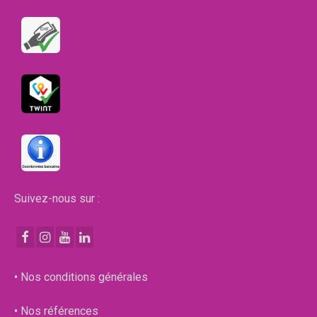
Suivez-nous sur :
•
Nos conditions générales
•
Nos références