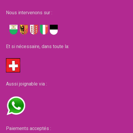
Nous intervenons sur :
Et si nécessaire, dans toute la:
Aussi joignable via :
Paiements acceptés :