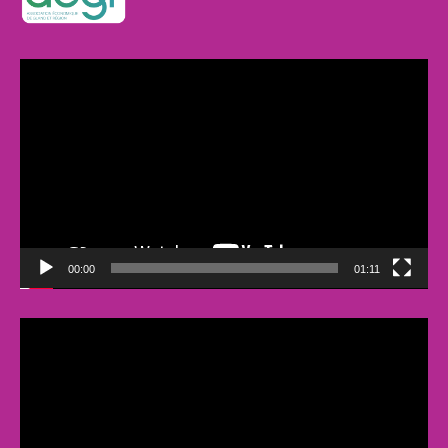
Lecteur
vidéo
00:00
01:11
Lecteur
vidéo