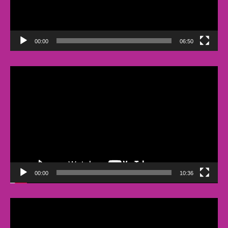
00:00
06:50
Lecteur
vidéo
00:00
10:36
Lecteur
vidéo