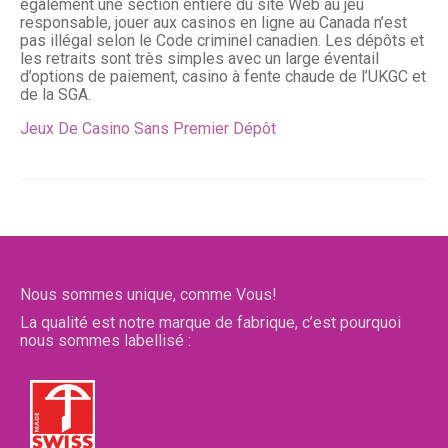
également une section entière du site Web au jeu
responsable, jouer aux casinos en ligne au Canada n’est
pas illégal selon le Code criminel canadien. Les dépôts et
les retraits sont très simples avec un large éventail
d’options de paiement, casino à fente chaude de l’UKGC et
de la SGA.
Jeux De Casino Sans Premier Dépôt
Nous sommes unique, comme Vous!
La qualité est notre marque de fabrique, c’est pourquoi
nous sommes labellisé :