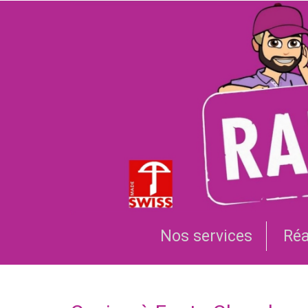
Nos services
Réa