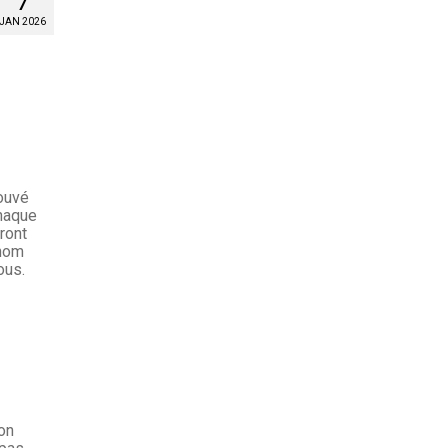
7
JAN 2026
ouvé
chaque
ront
 nom
ous.
mon