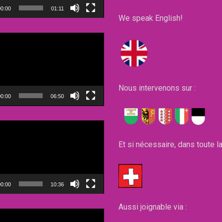
0:00
01:11
We speak English!
Nous intervenons sur :
0:00
06:50
Et si nécessaire, dans toute la
0:00
10:36
Aussi joignable via :