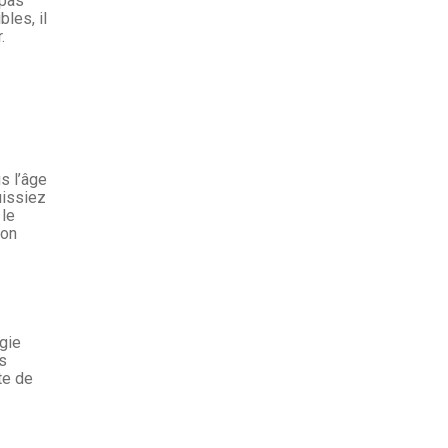
 pas
les, il
.
s l’âge
uissiez
 le
ion
gie
es
te de