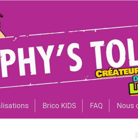
lisations
Brico KIDS
FAQ
Nous 