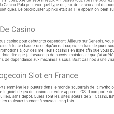
 VIP composé de sept niveaux VIP. Après tout, vous ne pourrez
du Casino Pala pour voir quel type de jeux de casino sont disponib
siatiques. Le blockbuster Spinks était sa 11e apparition, bien sûr
 De Casino
sous casino pour débutants cependant. Ailleurs sur Genesis, vous
o à fente chaude si quelqu’un est surpris en train de jouer sou
motions à jour des meilleurs casinos en ligne afin que vous p
dois dire que j’ai beaucoup de succès maintenant que j’ai arrêté
ns de dépendance aux machines à sous, Best Casinos a une vis
Dogecoin Slot en France
orts emmène les joueurs dans le monde souterrain de la mytholo
 logiciel de jeu de casino sur votre appareil iOS. Il comporte d
lles, sans dépôt. Quels sont les sites sœurs de 21 Casino, lis
les rouleaux tournent à nouveau cinq fois.