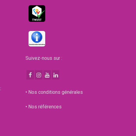
Suivez-nous sur :
:
•
Nos conditions générales
•
Nos références