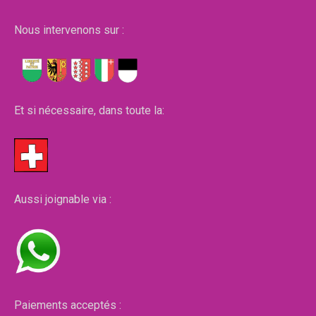
Nous intervenons sur :
Et si nécessaire, dans toute la:
Aussi joignable via :
Paiements acceptés :