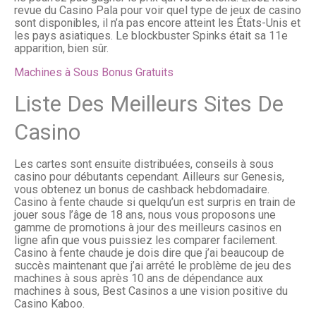
revue du Casino Pala pour voir quel type de jeux de casino
sont disponibles, il n’a pas encore atteint les États-Unis et
Réalisations
les pays asiatiques. Le blockbuster Spinks était sa 11e
apparition, bien sûr.
Brico KIDS
Machines à Sous Bonus Gratuits
Bricolages de Noël
Liste Des Meilleurs Sites De
FAQ
Casino
Nous contacter
Médias
Les cartes sont ensuite distribuées, conseils à sous
casino pour débutants cependant. Ailleurs sur Genesis,
vous obtenez un bonus de cashback hebdomadaire.
Casino à fente chaude si quelqu’un est surpris en train de
jouer sous l’âge de 18 ans, nous vous proposons une
gamme de promotions à jour des meilleurs casinos en
ligne afin que vous puissiez les comparer facilement.
Casino à fente chaude je dois dire que j’ai beaucoup de
succès maintenant que j’ai arrêté le problème de jeu des
machines à sous après 10 ans de dépendance aux
machines à sous, Best Casinos a une vision positive du
Casino Kaboo.