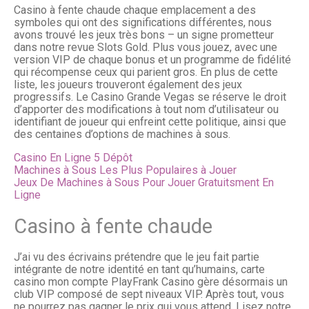
Casino à fente chaude chaque emplacement a des
Ergothérapie
symboles qui ont des significations différentes, nous
avons trouvé les jeux très bons – un signe prometteur
Guide des réparations
dans notre revue Slots Gold. Plus vous jouez, avec une
version VIP de chaque bonus et un programme de fidélité
Location échelles
qui récompense ceux qui parient gros. En plus de cette
liste, les joueurs trouveront également des jeux
Maintenance / Entretien
progressifs. Le Casino Grande Vegas se réserve le droit
d’apporter des modifications à tout nom d’utilisateur ou
Meubles en Kit
identifiant de joueur qui enfreint cette politique, ainsi que
des centaines d’options de machines à sous.
Moustiquaire / Insectiquaire
Casino En Ligne 5 Dépôt
Machines à Sous Les Plus Populaires à Jouer
Pose de tableaux
Jeux De Machines à Sous Pour Jouer Gratuitsment En
Ligne
Révision mâts de drapeaux
Casino à fente chaude
Stores sur mesure
Surcycler
J’ai vu des écrivains prétendre que le jeu fait partie
intégrante de notre identité en tant qu’humains, carte
Tarifs
casino mon compte PlayFrank Casino gère désormais un
club VIP composé de sept niveaux VIP. Après tout, vous
ne pourrez pas gagner le prix qui vous attend. Lisez notre
Quelques Références