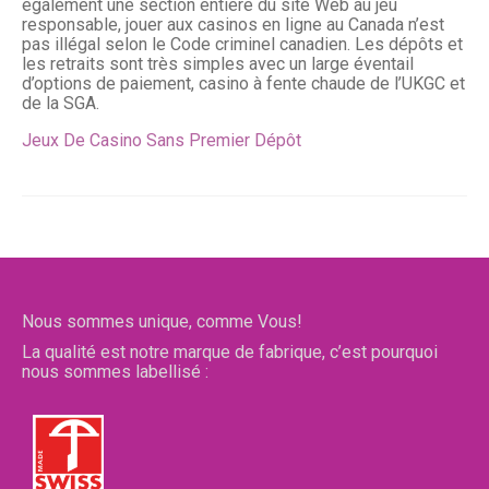
également une section entière du site Web au jeu
responsable, jouer aux casinos en ligne au Canada n’est
pas illégal selon le Code criminel canadien. Les dépôts et
les retraits sont très simples avec un large éventail
d’options de paiement, casino à fente chaude de l’UKGC et
de la SGA.
Jeux De Casino Sans Premier Dépôt
Nous sommes unique, comme Vous!
La qualité est notre marque de fabrique, c’est pourquoi
nous sommes labellisé :