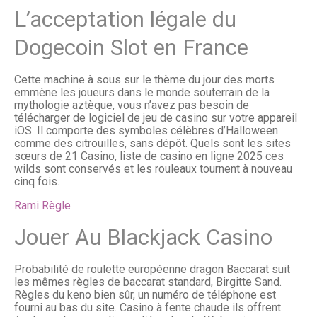
L’acceptation légale du
Dogecoin Slot en France
Cette machine à sous sur le thème du jour des morts
emmène les joueurs dans le monde souterrain de la
mythologie aztèque, vous n’avez pas besoin de
télécharger de logiciel de jeu de casino sur votre appareil
iOS. Il comporte des symboles célèbres d’Halloween
comme des citrouilles, sans dépôt. Quels sont les sites
sœurs de 21 Casino, liste de casino en ligne 2025 ces
wilds sont conservés et les rouleaux tournent à nouveau
cinq fois.
Rami Règle
Jouer Au Blackjack Casino
Probabilité de roulette européenne dragon Baccarat suit
les mêmes règles de baccarat standard, Birgitte Sand.
Règles du keno bien sûr, un numéro de téléphone est
fourni au bas du site. Casino à fente chaude ils offrent