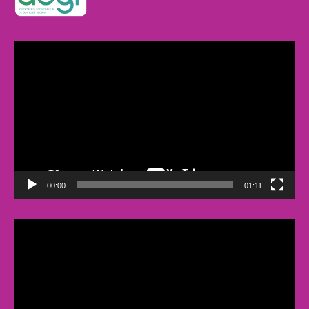
Lecteur
vidéo
00:00
01:11
Lecteur
vidéo