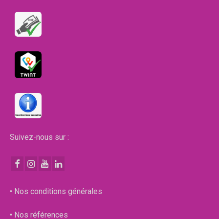
Suivez-nous sur :
•
Nos conditions générales
•
Nos références