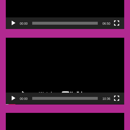
00:00
06:50
Lecteur
vidéo
00:00
10:36
Lecteur
vidéo