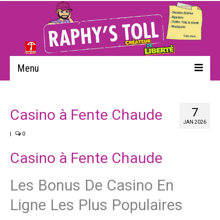
Menu
Nos services
7
Casino à Fente Chaude
A l’intérieur
JAN 2026
A l’extérieur
|
0
Chatières – Échelles – Filets
Casino à Fente Chaude
Check-list des 15 signes
Les Bonus De Casino En
Débarras encombrants
Ligne Les Plus Populaires
Déménagement