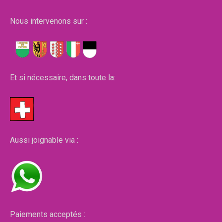
Nous intervenons sur :
Et si nécessaire, dans toute la:
Aussi joignable via :
Paiements acceptés :