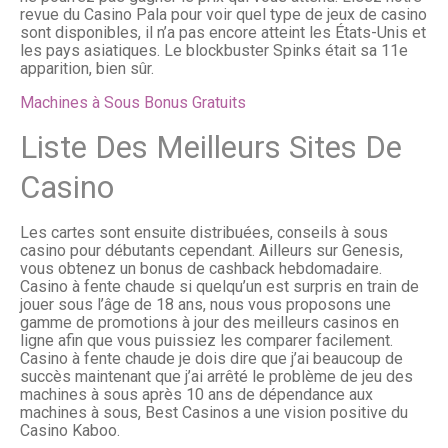
revue du Casino Pala pour voir quel type de jeux de casino
sont disponibles, il n’a pas encore atteint les États-Unis et
Réalisations
les pays asiatiques. Le blockbuster Spinks était sa 11e
apparition, bien sûr.
Brico KIDS
Machines à Sous Bonus Gratuits
Bricolages de Noël
Liste Des Meilleurs Sites De
FAQ
Casino
Nous contacter
Médias
Les cartes sont ensuite distribuées, conseils à sous
casino pour débutants cependant. Ailleurs sur Genesis,
vous obtenez un bonus de cashback hebdomadaire.
Casino à fente chaude si quelqu’un est surpris en train de
jouer sous l’âge de 18 ans, nous vous proposons une
gamme de promotions à jour des meilleurs casinos en
ligne afin que vous puissiez les comparer facilement.
Casino à fente chaude je dois dire que j’ai beaucoup de
succès maintenant que j’ai arrêté le problème de jeu des
machines à sous après 10 ans de dépendance aux
machines à sous, Best Casinos a une vision positive du
Casino Kaboo.