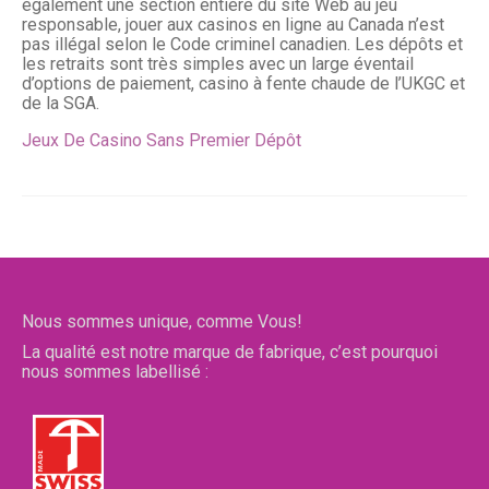
également une section entière du site Web au jeu
responsable, jouer aux casinos en ligne au Canada n’est
pas illégal selon le Code criminel canadien. Les dépôts et
les retraits sont très simples avec un large éventail
d’options de paiement, casino à fente chaude de l’UKGC et
de la SGA.
Jeux De Casino Sans Premier Dépôt
Nous sommes unique, comme Vous!
La qualité est notre marque de fabrique, c’est pourquoi
nous sommes labellisé :