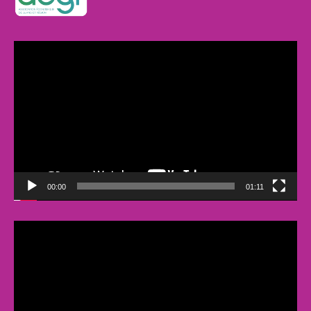
Lecteur
vidéo
00:00
01:11
Lecteur
vidéo