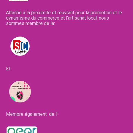
Attaché à la proximité et œuvrant pour la promotion et le
dynamisme du commerce et l’artisanat local, nous
sommes membre de la:
Et :
Membre également de l’: