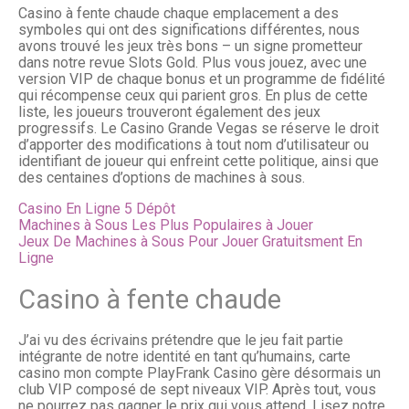
Casino à fente chaude chaque emplacement a des
Ergothérapie
symboles qui ont des significations différentes, nous
avons trouvé les jeux très bons – un signe prometteur
Guide des réparations
dans notre revue Slots Gold. Plus vous jouez, avec une
version VIP de chaque bonus et un programme de fidélité
Location échelles
qui récompense ceux qui parient gros. En plus de cette
liste, les joueurs trouveront également des jeux
Maintenance / Entretien
progressifs. Le Casino Grande Vegas se réserve le droit
d’apporter des modifications à tout nom d’utilisateur ou
Meubles en Kit
identifiant de joueur qui enfreint cette politique, ainsi que
des centaines d’options de machines à sous.
Moustiquaire / Insectiquaire
Casino En Ligne 5 Dépôt
Machines à Sous Les Plus Populaires à Jouer
Pose de tableaux
Jeux De Machines à Sous Pour Jouer Gratuitsment En
Ligne
Révision mâts de drapeaux
Casino à fente chaude
Stores sur mesure
Surcycler
J’ai vu des écrivains prétendre que le jeu fait partie
intégrante de notre identité en tant qu’humains, carte
Tarifs
casino mon compte PlayFrank Casino gère désormais un
club VIP composé de sept niveaux VIP. Après tout, vous
ne pourrez pas gagner le prix qui vous attend. Lisez notre
Quelques Références