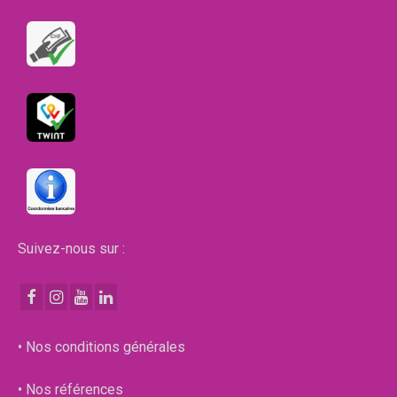
Suivez-nous sur :
•
Nos conditions générales
•
Nos références