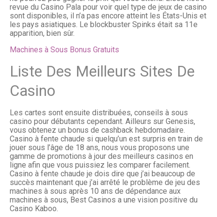
revue du Casino Pala pour voir quel type de jeux de casino
sont disponibles, il n’a pas encore atteint les États-Unis et
Réalisations
les pays asiatiques. Le blockbuster Spinks était sa 11e
apparition, bien sûr.
Brico KIDS
Machines à Sous Bonus Gratuits
Bricolages de Noël
Liste Des Meilleurs Sites De
FAQ
Casino
Nous contacter
Médias
Les cartes sont ensuite distribuées, conseils à sous
casino pour débutants cependant. Ailleurs sur Genesis,
vous obtenez un bonus de cashback hebdomadaire.
Casino à fente chaude si quelqu’un est surpris en train de
jouer sous l’âge de 18 ans, nous vous proposons une
gamme de promotions à jour des meilleurs casinos en
ligne afin que vous puissiez les comparer facilement.
Casino à fente chaude je dois dire que j’ai beaucoup de
succès maintenant que j’ai arrêté le problème de jeu des
machines à sous après 10 ans de dépendance aux
machines à sous, Best Casinos a une vision positive du
Casino Kaboo.