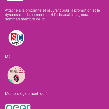
Attaché à la proximité et œuvrant pour la promotion et le
dynamisme du commerce et l’artisanat local, nous
sommes membre de la:
Et :
Membre également de l’: