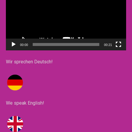
00:00
00:21
Wir sprechen Deutsch!
We speak English!