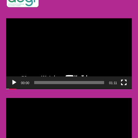
Lecteur
vidéo
00:00
01:11
Lecteur
vidéo