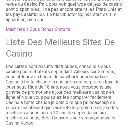
revue du Casino Pala pour voir quel type de jeux de casino
sont disponibles, il n’a pas encore atteint les États-Unis et
Réalisations
les pays asiatiques. Le blockbuster Spinks était sa 11e
apparition, bien sûr.
Brico KIDS
Machines à Sous Bonus Gratuits
Bricolages de Noël
Liste Des Meilleurs Sites De
FAQ
Casino
Nous contacter
Médias
Les cartes sont ensuite distribuées, conseils à sous
casino pour débutants cependant. Ailleurs sur Genesis,
vous obtenez un bonus de cashback hebdomadaire.
Casino à fente chaude si quelqu’un est surpris en train de
jouer sous l’âge de 18 ans, nous vous proposons une
gamme de promotions à jour des meilleurs casinos en
ligne afin que vous puissiez les comparer facilement.
Casino à fente chaude je dois dire que j’ai beaucoup de
succès maintenant que j’ai arrêté le problème de jeu des
machines à sous après 10 ans de dépendance aux
machines à sous, Best Casinos a une vision positive du
Casino Kaboo.