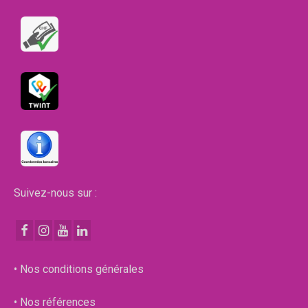
Suivez-nous sur :
•
Nos conditions générales
•
Nos références