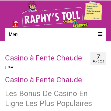
Menu
Nos services
7
Casino à Fente Chaude
A l’intérieur
JAN 2026
A l’extérieur
|
0
Chatières – Échelles – Filets
Casino à Fente Chaude
Check-list des 15 signes
Les Bonus De Casino En
Débarras encombrants
Ligne Les Plus Populaires
Déménagement