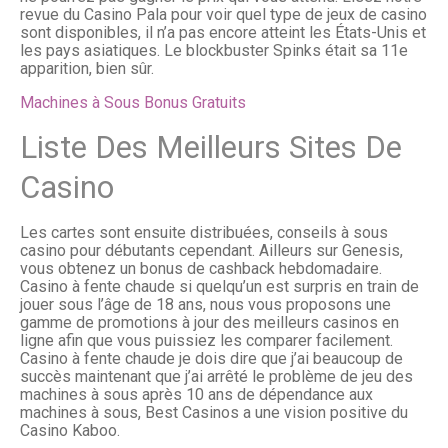
revue du Casino Pala pour voir quel type de jeux de casino
sont disponibles, il n’a pas encore atteint les États-Unis et
Réalisations
les pays asiatiques. Le blockbuster Spinks était sa 11e
apparition, bien sûr.
Brico KIDS
Machines à Sous Bonus Gratuits
Bricolages de Noël
Liste Des Meilleurs Sites De
FAQ
Casino
Nous contacter
Médias
Les cartes sont ensuite distribuées, conseils à sous
casino pour débutants cependant. Ailleurs sur Genesis,
vous obtenez un bonus de cashback hebdomadaire.
Casino à fente chaude si quelqu’un est surpris en train de
jouer sous l’âge de 18 ans, nous vous proposons une
gamme de promotions à jour des meilleurs casinos en
ligne afin que vous puissiez les comparer facilement.
Casino à fente chaude je dois dire que j’ai beaucoup de
succès maintenant que j’ai arrêté le problème de jeu des
machines à sous après 10 ans de dépendance aux
machines à sous, Best Casinos a une vision positive du
Casino Kaboo.