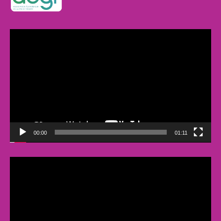
Lecteur
vidéo
00:00
01:11
Lecteur
vidéo