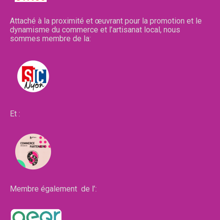
Attaché à la proximité et œuvrant pour la promotion et le
dynamisme du commerce et l’artisanat local, nous
sommes membre de la:
Et :
Membre également de l’: