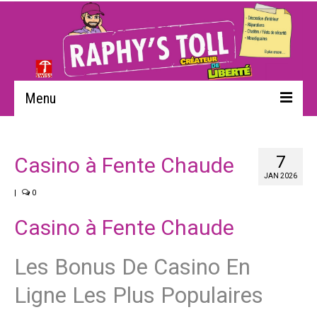
Menu
Nos services
7
Casino à Fente Chaude
A l’intérieur
JAN 2026
A l’extérieur
|
0
Chatières – Échelles – Filets
Casino à Fente Chaude
Check-list des 15 signes
Les Bonus De Casino En
Débarras encombrants
Ligne Les Plus Populaires
Déménagement