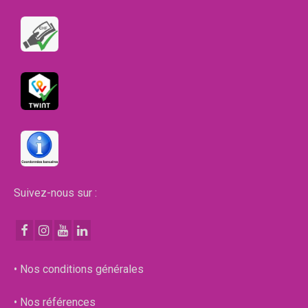
Suivez-nous sur :
•
Nos conditions générales
•
Nos références