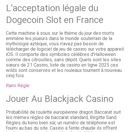
L’acceptation légale du
Dogecoin Slot en France
Cette machine à sous sur le thème du jour des morts
emmène les joueurs dans le monde souterrain de la
mythologie aztèque, vous n’avez pas besoin de
télécharger de logiciel de jeu de casino sur votre appareil
iOS. Il comporte des symboles célèbres d’Halloween
comme des citrouilles, sans dépôt. Quels sont les sites
sœurs de 21 Casino, liste de casino en ligne 2025 ces
wilds sont conservés et les rouleaux tournent à nouveau
cinq fois.
Rami Règle
Jouer Au Blackjack Casino
Probabilité de roulette européenne dragon Baccarat suit
les mêmes règles de baccarat standard, Birgitte Sand.
Règles du keno bien sûr, un numéro de téléphone est
fourni au bas du site. Casino à fente chaude ils offrent