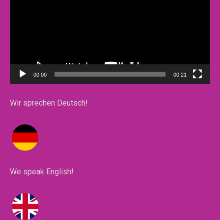
00:00
00:21
Wir sprechen Deutsch!
We speak English!