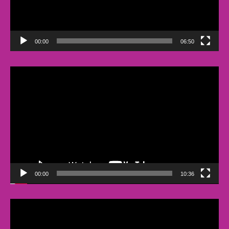
00:00
06:50
Lecteur
vidéo
00:00
10:36
Lecteur
vidéo