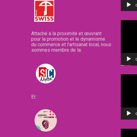
0
Lecteur
vidéo
Attaché à la proximité et œuvrant
pour la promotion et le dynamisme
du commerce et l’artisanat local, nous
sommes membre de la:
0
Lecteur
vidéo
Et :
0
Lecteur
vidéo