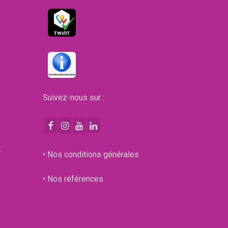
Suivez-nous sur :
:
•
Nos conditions générales
•
Nos références