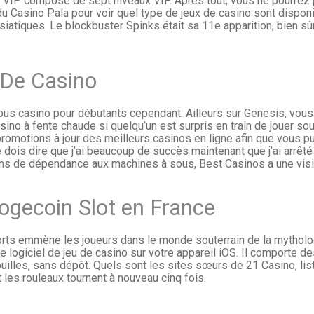
 VIP composé de sept niveaux VIP. Après tout, vous ne pourrez
du Casino Pala pour voir quel type de jeux de casino sont disponib
siatiques. Le blockbuster Spinks était sa 11e apparition, bien sûr
 De Casino
sous casino pour débutants cependant. Ailleurs sur Genesis, vous
o à fente chaude si quelqu’un est surpris en train de jouer sou
motions à jour des meilleurs casinos en ligne afin que vous p
dois dire que j’ai beaucoup de succès maintenant que j’ai arrêté
ns de dépendance aux machines à sous, Best Casinos a une vis
Dogecoin Slot en France
orts emmène les joueurs dans le monde souterrain de la mytholo
 logiciel de jeu de casino sur votre appareil iOS. Il comporte d
lles, sans dépôt. Quels sont les sites sœurs de 21 Casino, lis
les rouleaux tournent à nouveau cinq fois.