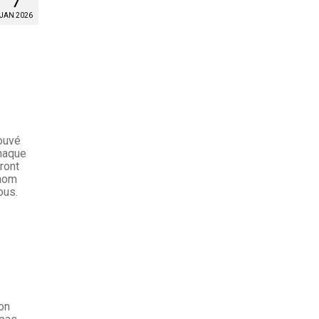
7
JAN 2026
ouvé
chaque
ront
 nom
ous.
mon