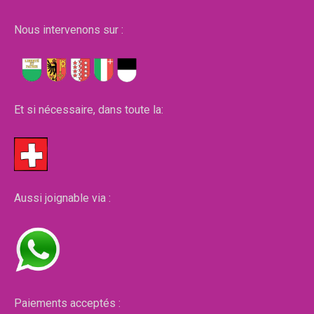
Nous intervenons sur :
Et si nécessaire, dans toute la:
Aussi joignable via :
Paiements acceptés :