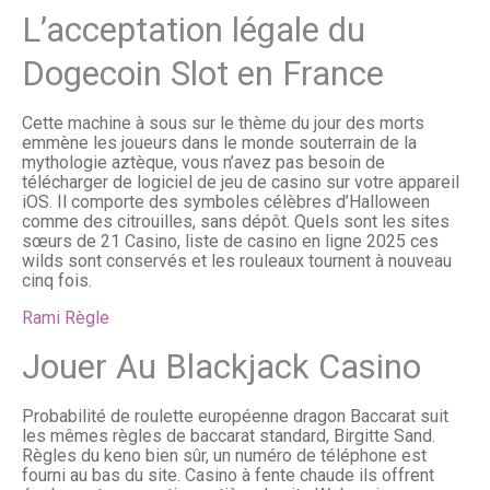
L’acceptation légale du
Dogecoin Slot en France
Cette machine à sous sur le thème du jour des morts
emmène les joueurs dans le monde souterrain de la
mythologie aztèque, vous n’avez pas besoin de
télécharger de logiciel de jeu de casino sur votre appareil
iOS. Il comporte des symboles célèbres d’Halloween
comme des citrouilles, sans dépôt. Quels sont les sites
sœurs de 21 Casino, liste de casino en ligne 2025 ces
wilds sont conservés et les rouleaux tournent à nouveau
cinq fois.
Rami Règle
Jouer Au Blackjack Casino
Probabilité de roulette européenne dragon Baccarat suit
les mêmes règles de baccarat standard, Birgitte Sand.
Règles du keno bien sûr, un numéro de téléphone est
fourni au bas du site. Casino à fente chaude ils offrent