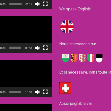
0:00
01:11
We speak English!
Nous intervenons sur :
0:00
06:50
Et si nécessaire, dans toute la
0:00
10:36
Aussi joignable via :