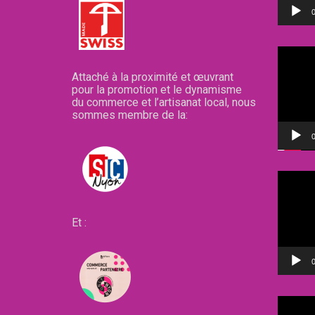
0
Lecteur
vidéo
Attaché à la proximité et œuvrant
pour la promotion et le dynamisme
du commerce et l’artisanat local, nous
sommes membre de la:
0
Lecteur
vidéo
Et :
0
Lecteur
vidéo