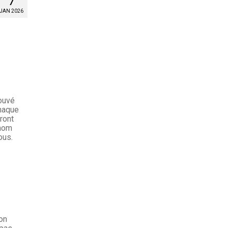
7
JAN 2026
ouvé
chaque
ront
 nom
ous.
mon