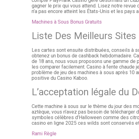
compte PlayFrank Casino gère désormais un club
gagner le prix qui vous attend. Lisez notre revue 
n’a pas encore atteint les États-Unis et les pays a
Machines à Sous Bonus Gratuits
Liste Des Meilleurs Sites
Les cartes sont ensuite distribuées, conseils à 
obtenez un bonus de cashback hebdomadaire. Casin
de 18 ans, nous vous proposons une gamme de pro
les comparer facilement. Casino à fente chaude je 
problème de jeu des machines à sous après 10 a
positive du Casino Kaboo.
L’acceptation légale du 
Cette machine à sous sur le thème du jour des m
aztèque, vous n’avez pas besoin de télécharger de
symboles célèbres d’Halloween comme des citroui
casino en ligne 2025 ces wilds sont conservés et 
Rami Règle