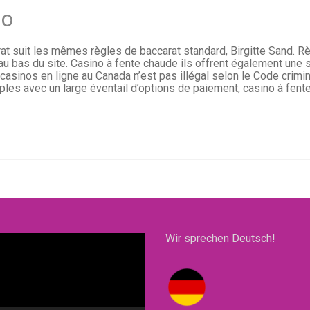
no
at suit les mêmes règles de baccarat standard, Birgitte Sand. R
au bas du site. Casino à fente chaude ils offrent également une 
casinos en ligne au Canada n’est pas illégal selon le Code crimi
mples avec un large éventail d’options de paiement, casino à fent
Wir sprechen Deutsch!