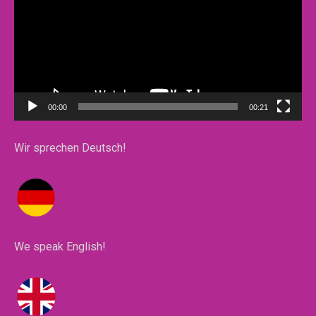
00:00
00:21
Wir sprechen Deutsch!
We speak English!