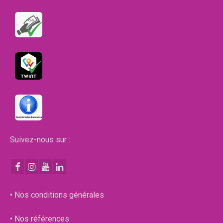
Suivez-nous sur :
•
Nos conditions générales
•
Nos références