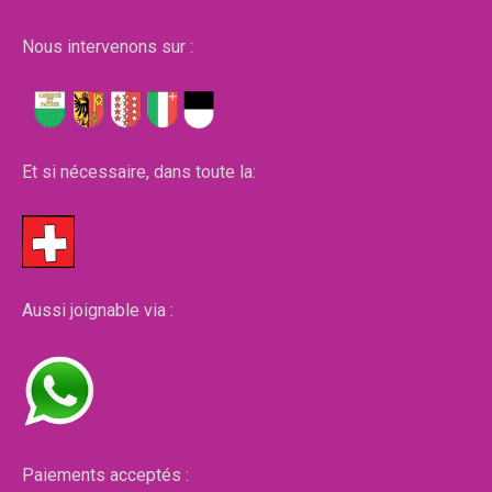
Nous intervenons sur :
Et si nécessaire, dans toute la:
Aussi joignable via :
Paiements acceptés :