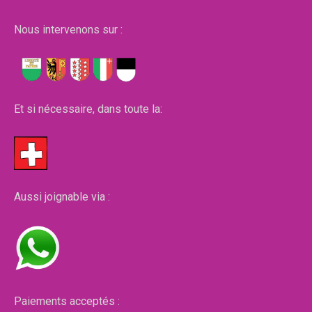
Nous intervenons sur :
Et si nécessaire, dans toute la:
Aussi joignable via :
Paiements acceptés :