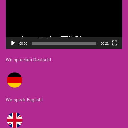
00:00
00:21
Wir sprechen Deutsch!
We speak English!