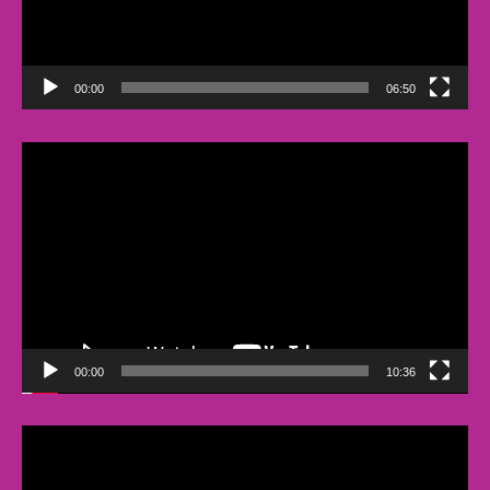
00:00
06:50
Lecteur
vidéo
00:00
10:36
Lecteur
vidéo