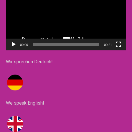
00:00
00:21
Wir sprechen Deutsch!
We speak English!