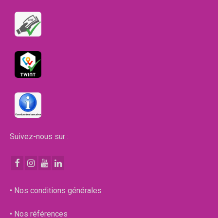
Suivez-nous sur :
•
Nos conditions générales
•
Nos références