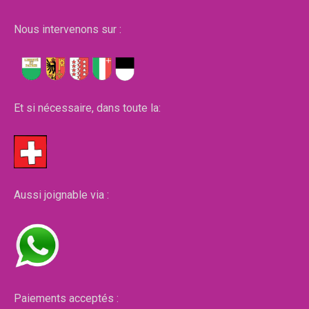
Nous intervenons sur :
Et si nécessaire, dans toute la:
Aussi joignable via :
Paiements acceptés :