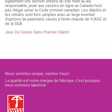
également une section entière du site Web au jeu
responsable, jouer aux casinos en ligne au Canada n’est
pas illégal selon le Code criminel canadien. Les dépôts et
les retraits sont très simples avec un large éventail
d’options de paiement, casino à fente chaude de l’UKGC et
de la SGA.
Jeux De Casino Sans Premier Dépôt
Nous sommes unique, comme Vous!
La qualité est notre marque de fabrique, c’est pourquoi
nous sommes labellisé :