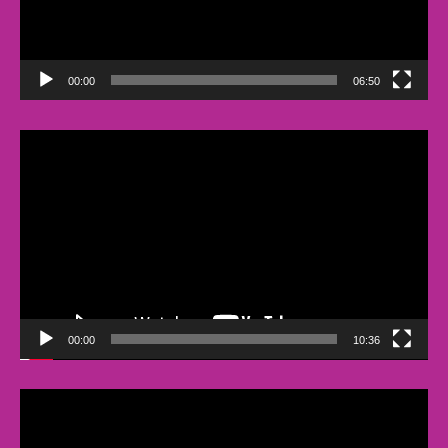
00:00
06:50
Lecteur
vidéo
00:00
10:36
Lecteur
vidéo