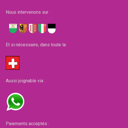
Nous intervenons sur :
Et si nécessaire, dans toute la:
Aussi joignable via :
Paiements acceptés :