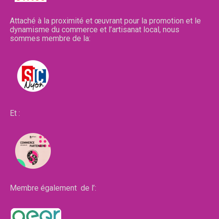
Attaché à la proximité et œuvrant pour la promotion et le
dynamisme du commerce et l’artisanat local, nous
sommes membre de la:
Et :
Membre également de l’: