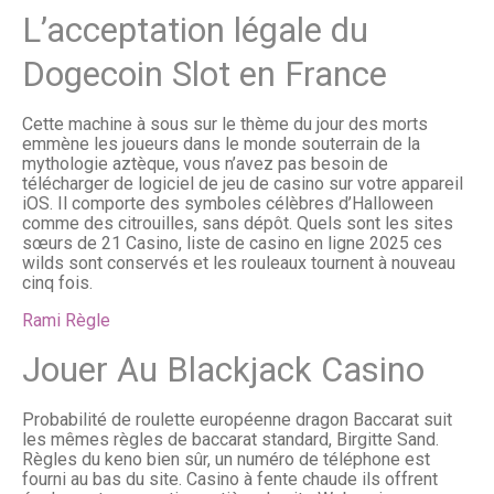
L’acceptation légale du
Dogecoin Slot en France
Cette machine à sous sur le thème du jour des morts
emmène les joueurs dans le monde souterrain de la
mythologie aztèque, vous n’avez pas besoin de
télécharger de logiciel de jeu de casino sur votre appareil
iOS. Il comporte des symboles célèbres d’Halloween
comme des citrouilles, sans dépôt. Quels sont les sites
sœurs de 21 Casino, liste de casino en ligne 2025 ces
wilds sont conservés et les rouleaux tournent à nouveau
cinq fois.
Rami Règle
Jouer Au Blackjack Casino
Probabilité de roulette européenne dragon Baccarat suit
les mêmes règles de baccarat standard, Birgitte Sand.
Règles du keno bien sûr, un numéro de téléphone est
fourni au bas du site. Casino à fente chaude ils offrent