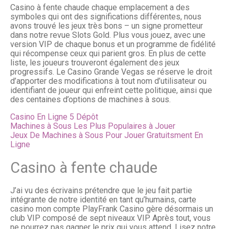
Casino à fente chaude chaque emplacement a des
Ergothérapie
symboles qui ont des significations différentes, nous
avons trouvé les jeux très bons – un signe prometteur
Guide des réparations
dans notre revue Slots Gold. Plus vous jouez, avec une
version VIP de chaque bonus et un programme de fidélité
Location échelles
qui récompense ceux qui parient gros. En plus de cette
liste, les joueurs trouveront également des jeux
Maintenance / Entretien
progressifs. Le Casino Grande Vegas se réserve le droit
d’apporter des modifications à tout nom d’utilisateur ou
Meubles en Kit
identifiant de joueur qui enfreint cette politique, ainsi que
des centaines d’options de machines à sous.
Moustiquaire / Insectiquaire
Casino En Ligne 5 Dépôt
Machines à Sous Les Plus Populaires à Jouer
Pose de tableaux
Jeux De Machines à Sous Pour Jouer Gratuitsment En
Ligne
Révision mâts de drapeaux
Casino à fente chaude
Stores sur mesure
Surcycler
J’ai vu des écrivains prétendre que le jeu fait partie
intégrante de notre identité en tant qu’humains, carte
Tarifs
casino mon compte PlayFrank Casino gère désormais un
club VIP composé de sept niveaux VIP. Après tout, vous
ne pourrez pas gagner le prix qui vous attend. Lisez notre
Quelques Références