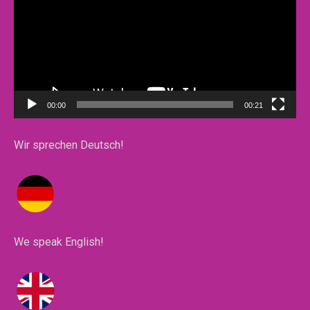
00:00
00:21
Wir sprechen Deutsch!
We speak English!