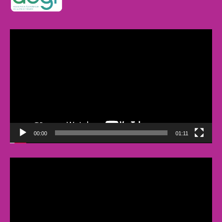
Lecteur
vidéo
00:00
01:11
Lecteur
vidéo