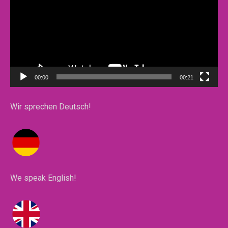
00:00
00:21
Wir sprechen Deutsch!
We speak English!