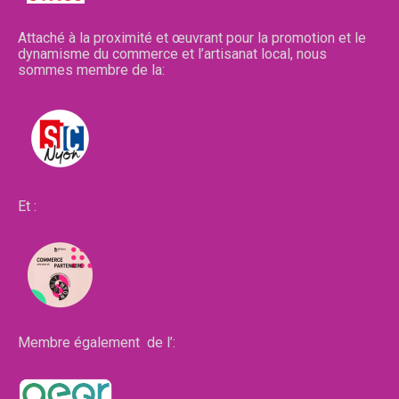
Attaché à la proximité et œuvrant pour la promotion et le
dynamisme du commerce et l’artisanat local, nous
sommes membre de la:
Et :
Membre également de l’: