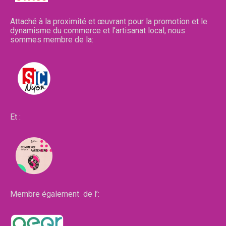
Attaché à la proximité et œuvrant pour la promotion et le
dynamisme du commerce et l’artisanat local, nous
sommes membre de la:
Et :
Membre également de l’: