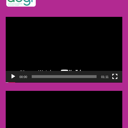
Lecteur
vidéo
00:00
01:11
Lecteur
vidéo