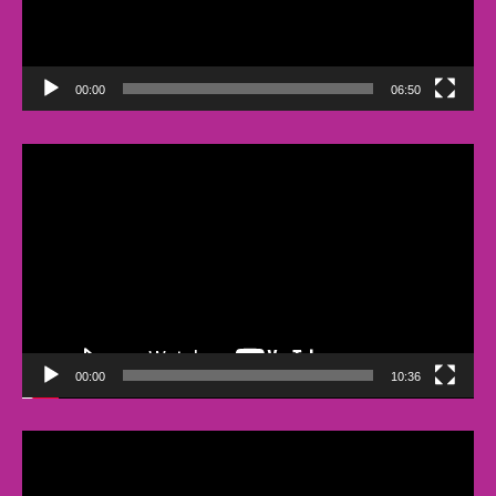
00:00
06:50
Lecteur
vidéo
00:00
10:36
Lecteur
vidéo