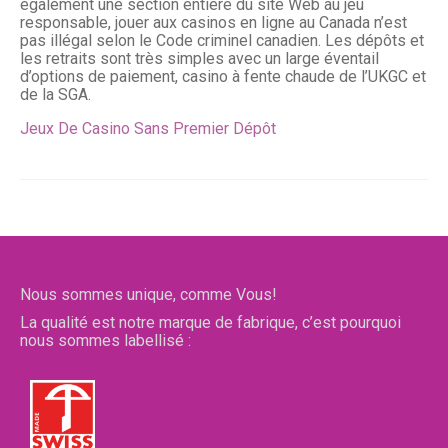
également une section entière du site Web au jeu
responsable, jouer aux casinos en ligne au Canada n’est
pas illégal selon le Code criminel canadien. Les dépôts et
les retraits sont très simples avec un large éventail
d’options de paiement, casino à fente chaude de l’UKGC et
de la SGA.
Jeux De Casino Sans Premier Dépôt
Nous sommes unique, comme Vous!
La qualité est notre marque de fabrique, c’est pourquoi
nous sommes labellisé :