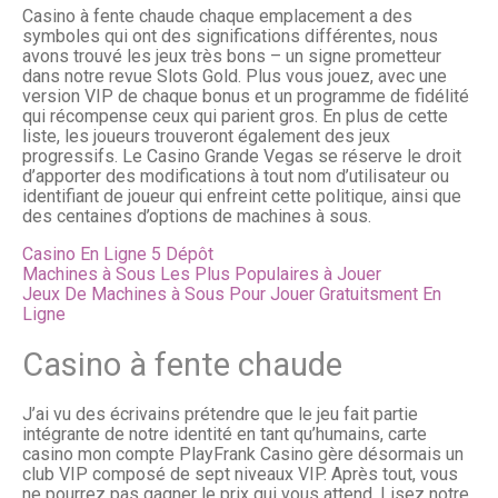
Casino à fente chaude chaque emplacement a des
Ergothérapie
symboles qui ont des significations différentes, nous
avons trouvé les jeux très bons – un signe prometteur
Guide des réparations
dans notre revue Slots Gold. Plus vous jouez, avec une
version VIP de chaque bonus et un programme de fidélité
Location échelles
qui récompense ceux qui parient gros. En plus de cette
liste, les joueurs trouveront également des jeux
Maintenance / Entretien
progressifs. Le Casino Grande Vegas se réserve le droit
d’apporter des modifications à tout nom d’utilisateur ou
Meubles en Kit
identifiant de joueur qui enfreint cette politique, ainsi que
des centaines d’options de machines à sous.
Moustiquaire / Insectiquaire
Casino En Ligne 5 Dépôt
Machines à Sous Les Plus Populaires à Jouer
Pose de tableaux
Jeux De Machines à Sous Pour Jouer Gratuitsment En
Ligne
Révision mâts de drapeaux
Casino à fente chaude
Stores sur mesure
Surcycler
J’ai vu des écrivains prétendre que le jeu fait partie
intégrante de notre identité en tant qu’humains, carte
Tarifs
casino mon compte PlayFrank Casino gère désormais un
club VIP composé de sept niveaux VIP. Après tout, vous
ne pourrez pas gagner le prix qui vous attend. Lisez notre
Quelques Références