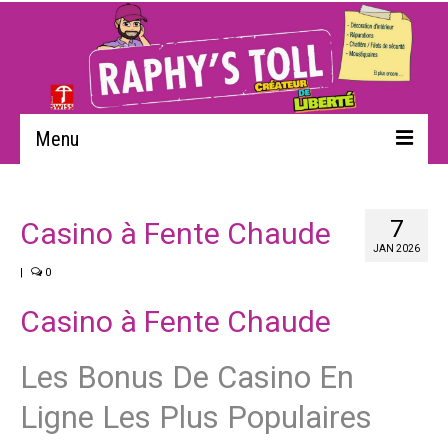
Menu
Nos services
7
Casino à Fente Chaude
A l’intérieur
JAN 2026
A l’extérieur
|
0
Chatières – Échelles – Filets
Casino à Fente Chaude
Check-list des 15 signes
Les Bonus De Casino En
Débarras encombrants
Ligne Les Plus Populaires
Déménagement