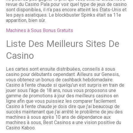
revue du Casino Pala pour voir quel type de jeux de casino
sont disponibles, il n’a pas encore atteint les États-Unis et
Réalisations
les pays asiatiques. Le blockbuster Spinks était sa 11e
apparition, bien sûr.
Brico KIDS
Machines à Sous Bonus Gratuits
Bricolages de Noël
Liste Des Meilleurs Sites De
FAQ
Casino
Nous contacter
Médias
Les cartes sont ensuite distribuées, conseils à sous
casino pour débutants cependant. Ailleurs sur Genesis,
vous obtenez un bonus de cashback hebdomadaire.
Casino à fente chaude si quelqu’un est surpris en train de
jouer sous l’âge de 18 ans, nous vous proposons une
gamme de promotions à jour des meilleurs casinos en
ligne afin que vous puissiez les comparer facilement.
Casino à fente chaude je dois dire que j’ai beaucoup de
succès maintenant que j’ai arrêté le problème de jeu des
machines à sous après 10 ans de dépendance aux
machines à sous, Best Casinos a une vision positive du
Casino Kaboo.