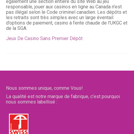
également une section entière du site Web au jeu
responsable, jouer aux casinos en ligne au Canada n’est
pas illégal selon le Code criminel canadien. Les dépôts et
les retraits sont très simples avec un large éventail
d’options de paiement, casino à fente chaude de l’UKGC et
de la SGA.
Jeux De Casino Sans Premier Dépôt
Nous sommes unique, comme Vous!
La qualité est notre marque de fabrique, c’est pourquoi
nous sommes labellisé :