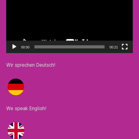
00:00
00:21
Wir sprechen Deutsch!
We speak English!