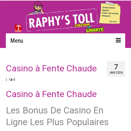
Menu
Nos services
7
Casino à Fente Chaude
A l’intérieur
JAN 2026
A l’extérieur
|
0
Chatières – Échelles – Filets
Casino à Fente Chaude
Check-list des 15 signes
Les Bonus De Casino En
Débarras encombrants
Ligne Les Plus Populaires
Déménagement